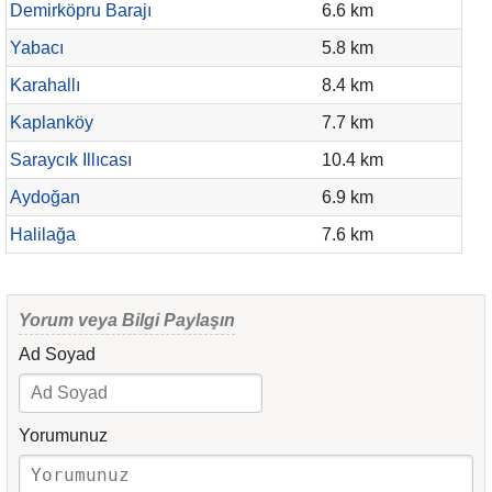
Demirköpru Barajı
6.6 km
Yabacı
5.8 km
Karahallı
8.4 km
Kaplanköy
7.7 km
Saraycık Illıcası
10.4 km
Aydoğan
6.9 km
Halilağa
7.6 km
Yorum veya Bilgi Paylaşın
Ad Soyad
Yorumunuz