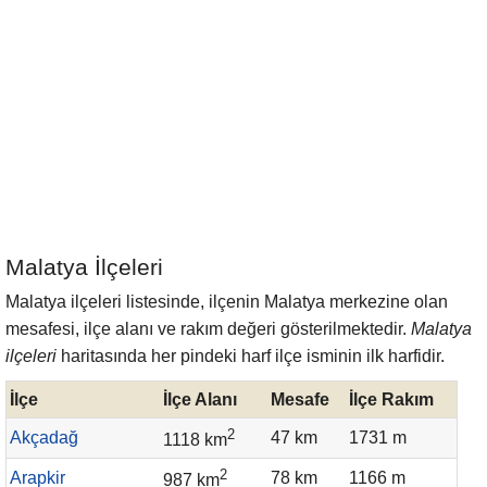
Malatya İlçeleri
Malatya ilçeleri listesinde, ilçenin Malatya merkezine olan
mesafesi, ilçe alanı ve rakım değeri gösterilmektedir.
Malatya
ilçeleri
haritasında her pindeki harf ilçe isminin ilk harfidir.
İlçe
İlçe Alanı
Mesafe
İlçe Rakım
2
Akçadağ
47 km
1731 m
1118 km
2
Arapkir
78 km
1166 m
987 km