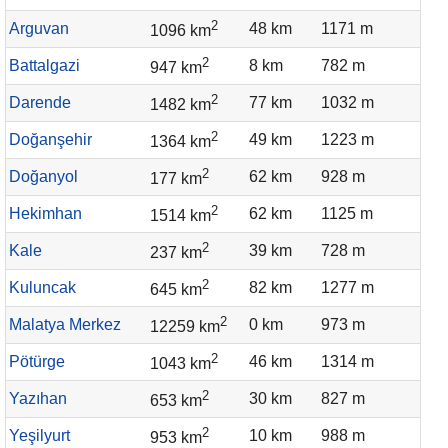
2
Arguvan
48 km
1171 m
1096 km
2
Battalgazi
8 km
782 m
947 km
2
Darende
77 km
1032 m
1482 km
2
Doğanşehir
49 km
1223 m
1364 km
2
Doğanyol
62 km
928 m
177 km
2
Hekimhan
62 km
1125 m
1514 km
2
Kale
39 km
728 m
237 km
2
Kuluncak
82 km
1277 m
645 km
2
Malatya Merkez
0 km
973 m
12259 km
2
Pötürge
46 km
1314 m
1043 km
2
Yazıhan
30 km
827 m
653 km
2
Yeşilyurt
10 km
988 m
953 km