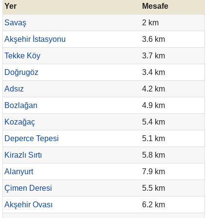
Yer
Mesafe
Savaş
2 km
Akşehir İstasyonu
3.6 km
Tekke Köy
3.7 km
Doğrugöz
3.4 km
Adsız
4.2 km
Bozlağan
4.9 km
Kozağaç
5.4 km
Deperce Tepesi
5.1 km
Kirazlı Sırtı
5.8 km
Alanyurt
7.9 km
Çimen Deresi
5.5 km
Akşehir Ovası
6.2 km