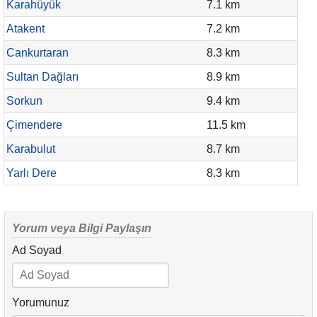
Karahüyük
7.1 km
Atakent
7.2 km
Cankurtaran
8.3 km
Sultan Dağları
8.9 km
Sorkun
9.4 km
Çimendere
11.5 km
Karabulut
8.7 km
Yarlı Dere
8.3 km
Yorum veya Bilgi Paylaşın
Ad Soyad
Yorumunuz