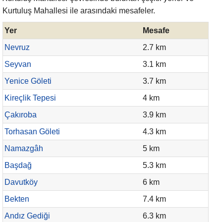
Kurtuluş Mahallesi ile arasındaki mesafeler.
Yer
Mesafe
Nevruz
2.7 km
Seyvan
3.1 km
Yenice Göleti
3.7 km
Kireçlik Tepesi
4 km
Çakıroba
3.9 km
Torhasan Göleti
4.3 km
Namazgâh
5 km
Başdağ
5.3 km
Davutköy
6 km
Bekten
7.4 km
Andız Gediği
6.3 km