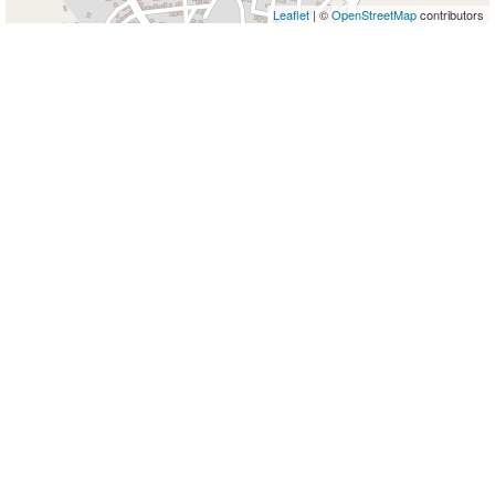
Leaflet
| ©
OpenStreetMap
contributors