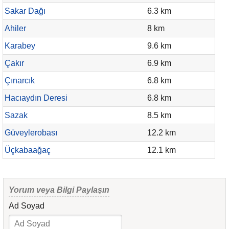
Sakar Dağı
6.3 km
Ahiler
8 km
Karabey
9.6 km
Çakır
6.9 km
Çınarcık
6.8 km
Hacıaydın Deresi
6.8 km
Sazak
8.5 km
Güveylerobası
12.2 km
Üçkabaağaç
12.1 km
Yorum veya Bilgi Paylaşın
Ad Soyad