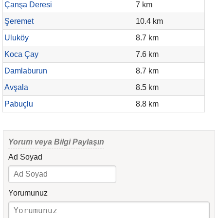
Çanşa Deresi
7 km
Şeremet
10.4 km
Uluköy
8.7 km
Koca Çay
7.6 km
Damlaburun
8.7 km
Avşala
8.5 km
Pabuçlu
8.8 km
Yorum veya Bilgi Paylaşın
Ad Soyad
Yorumunuz