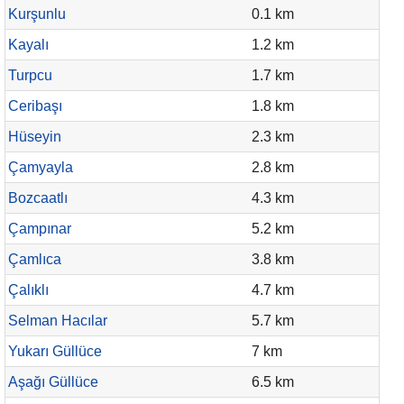
Kurşunlu
0.1 km
Kayalı
1.2 km
Turpcu
1.7 km
Ceribaşı
1.8 km
Hüseyin
2.3 km
Çamyayla
2.8 km
Bozcaatlı
4.3 km
Çampınar
5.2 km
Çamlıca
3.8 km
Çalıklı
4.7 km
Selman Hacılar
5.7 km
Yukarı Güllüce
7 km
Aşağı Güllüce
6.5 km