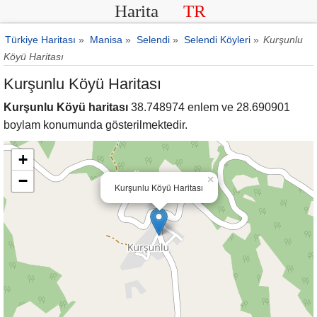
Harita
TR
Türkiye Haritası
»
Manisa
»
Selendi
»
Selendi Köyleri
»
Kurşunlu
Köyü Haritası
Kurşunlu Köyü Haritası
Kurşunlu Köyü haritası
38.748974 enlem ve 28.690901
boylam konumunda gösterilmektedir.
+
−
×
Kurşunlu Köyü Haritası