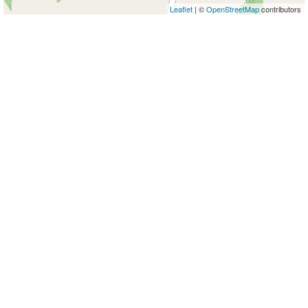
Leaflet
| ©
OpenStreetMap
contributors