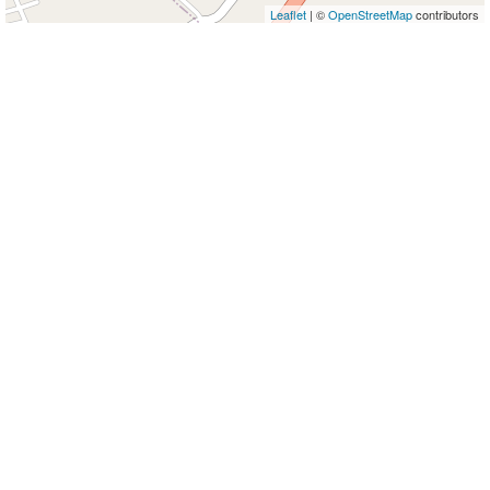
Leaflet
| ©
OpenStreetMap
contributors