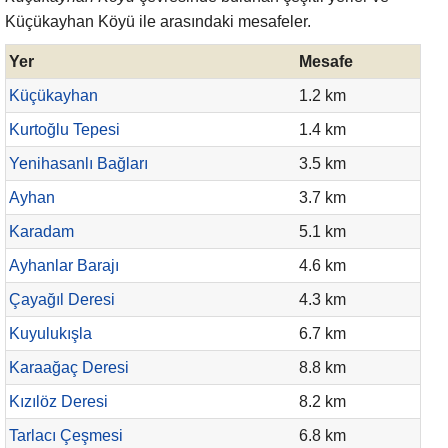
Küçükayhan Köyü ile arasındaki mesafeler.
Yer
Mesafe
Küçükayhan
1.2 km
Kurtoğlu Tepesi
1.4 km
Yenihasanlı Bağları
3.5 km
Ayhan
3.7 km
Karadam
5.1 km
Ayhanlar Barajı
4.6 km
Çayağıl Deresi
4.3 km
Kuyulukışla
6.7 km
Karaağaç Deresi
8.8 km
Kızılöz Deresi
8.2 km
Tarlacı Çeşmesi
6.8 km