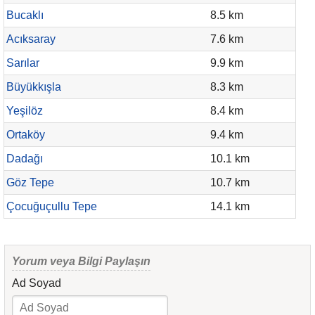
Bucaklı
8.5 km
Acıksaray
7.6 km
Sarılar
9.9 km
Büyükkışla
8.3 km
Yeşilöz
8.4 km
Ortaköy
9.4 km
Dadağı
10.1 km
Göz Tepe
10.7 km
Çocuğuçullu Tepe
14.1 km
Yorum veya Bilgi Paylaşın
Ad Soyad