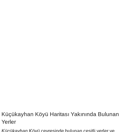
Küçükayhan Köyü Haritası Yakınında Bulunan
Yerler
Küçükayhan Köyü
çevresinde bulunan çeşitli yerler ve