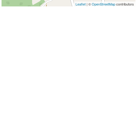
Leaflet
| ©
OpenStreetMap
contributors