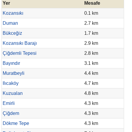
Yer
Mesafe
Kozansıkı
0.1 km
Duman
2.7 km
Bükceğiz
1.7 km
Kozansıkı Barajı
2.9 km
Çiğdemli Tepesi
2.8 km
Bayındır
3.1 km
Muratbeyli
4.4 km
Ilıcaköy
4.7 km
Kuzualan
4.8 km
Emirli
4.3 km
Çiğdem
4.3 km
Dökme Tepe
4.3 km