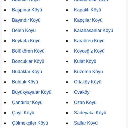
Başpınar Köyü
Kapaklı Köyü
Bayındır Köyü
Kapçılar Köyü
Belen Köyü
Karahasanlar Köyü
Beytarla Köyü
Karaören Köyü
Bölükören Köyü
Köyceğiz Köyü
Boncuklar Köyü
Kulat Köyü
Budaklar Köyü
Kuzören Köyü
Bulduk Köyü
Ortaköy Köyü
Büyükyayalar Köyü
Ovaköy
Çandırlar Köyü
Ozan Köyü
Çaylı Köyü
Sadeyaka Köyü
Çölmekçiler Köyü
Sallar Köyü