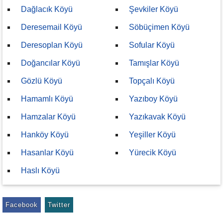
Dağlacık Köyü
Şevkiler Köyü
Deresemail Köyü
Söbüçimen Köyü
Deresoplan Köyü
Sofular Köyü
Doğancılar Köyü
Tamışlar Köyü
Gözlü Köyü
Topçalı Köyü
Hamamlı Köyü
Yazıboy Köyü
Hamzalar Köyü
Yazıkavak Köyü
Hanköy Köyü
Yeşiller Köyü
Hasanlar Köyü
Yürecik Köyü
Haslı Köyü
Facebook
Twitter