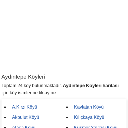
Aydıntepe Köyleri
Toplam 24 köy bulunmaktadır.
Aydıntepe Köyleri haritası
için köy isimlerine tıklayınız.
A.Kırzı Köyü
Kavlatan Köyü
Akbulut Köyü
Kılıçkaya Köyü
Alaca Köyü
Kuşmer Yaylası Köyü