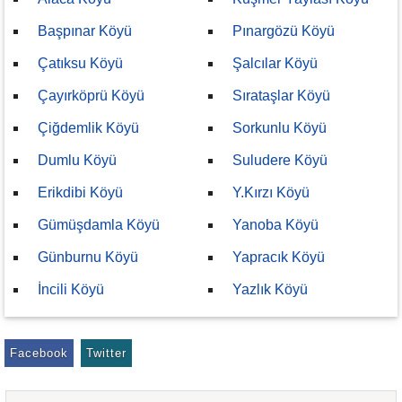
Başpınar Köyü
Pınargözü Köyü
Çatıksu Köyü
Şalcılar Köyü
Çayırköprü Köyü
Sırataşlar Köyü
Çiğdemlik Köyü
Sorkunlu Köyü
Dumlu Köyü
Suludere Köyü
Erikdibi Köyü
Y.Kırzı Köyü
Gümüşdamla Köyü
Yanoba Köyü
Günburnu Köyü
Yapracık Köyü
İncili Köyü
Yazlık Köyü
Facebook
Twitter