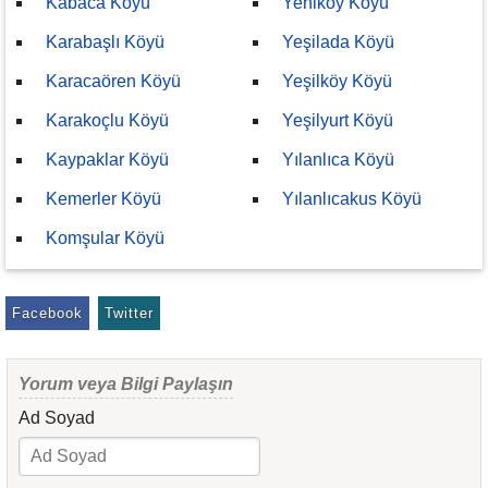
Kabaca Köyü
Yeniköy Köyü
Karabaşlı Köyü
Yeşilada Köyü
Karacaören Köyü
Yeşilköy Köyü
Karakoçlu Köyü
Yeşilyurt Köyü
Kaypaklar Köyü
Yılanlıca Köyü
Kemerler Köyü
Yılanlıcakus Köyü
Komşular Köyü
Facebook
Twitter
Yorum veya Bilgi Paylaşın
Ad Soyad