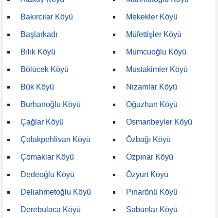
Bakırcılar Köyü
Mekekler Köyü
Başlarkadı
Müfettişler Köyü
Bılık Köyü
Mumcuoğlu Köyü
Bölücek Köyü
Mustakimler Köyü
Bük Köyü
Nizamlar Köyü
Burhanoğlu Köyü
Oğuzhan Köyü
Çağlar Köyü
Osmanbeyler Köyü
Çolakpehlivan Köyü
Özbağı Köyü
Çomaklar Köyü
Özpınar Köyü
Dedeoğlu Köyü
Özyurt Köyü
Deliahmetoğlu Köyü
Pınarönü Köyü
Derebulaca Köyü
Sabunlar Köyü