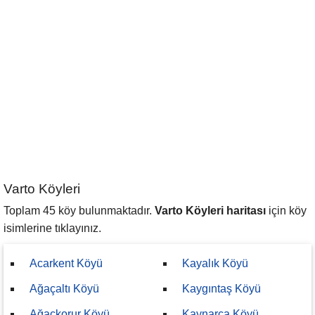
Varto Köyleri
Toplam 45 köy bulunmaktadır.
Varto Köyleri haritası
için köy
isimlerine tıklayınız.
Acarkent Köyü
Kayalık Köyü
Ağaçaltı Köyü
Kaygıntaş Köyü
Ağaçkorur Köyü
Kaynarca Köyü