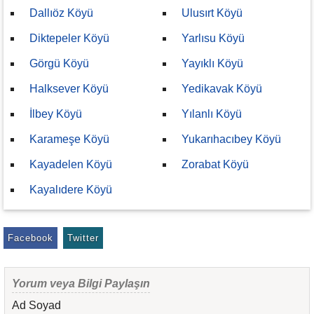
Dallıöz Köyü
Ulusırt Köyü
Diktepeler Köyü
Yarlısu Köyü
Görgü Köyü
Yayıklı Köyü
Halksever Köyü
Yedikavak Köyü
İlbey Köyü
Yılanlı Köyü
Karameşe Köyü
Yukarıhacıbey Köyü
Kayadelen Köyü
Zorabat Köyü
Kayalıdere Köyü
Facebook
Twitter
Yorum veya Bilgi Paylaşın
Ad Soyad