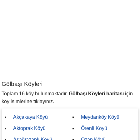
Gölbaşı Köyleri
Toplam 16 köy bulunmaktadır.
Gölbaşı Köyleri haritası
için
köy isimlerine tıklayınız.
Akçakaya Köyü
Meydanköy Köyü
Aktoprak Köyü
Örenli Köyü
Aşağıazaplı Köyü
Ozan Köyü