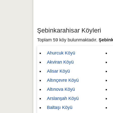
Şebinkarahisar Köyleri
Toplam 59 köy bulunmaktadır.
Şebink
Ahurcuk Köyü
Akviran Köyü
Alisar Köyü
Altınçevre Köyü
Altınova Köyü
Arslanşah Köyü
Baltaşı Köyü