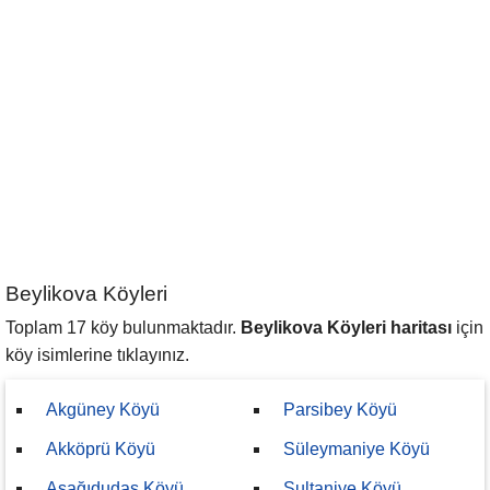
Beylikova Köyleri
Toplam 17 köy bulunmaktadır.
Beylikova Köyleri haritası
için
köy isimlerine tıklayınız.
Akgüney Köyü
Parsibey Köyü
Akköprü Köyü
Süleymaniye Köyü
Aşağıdudaş Köyü
Sultaniye Köyü