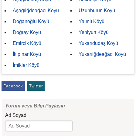
Aşağıiğdeağacı Köyü
Uzunburun Köyü
Doğanoğlu Köyü
Yalınlı Köyü
Doğray Köyü
Yeniyurt Köyü
Emircik Köyü
Yukarıdudaş Köyü
İkipınar Köyü
Yukarıiğdeağacı Köyü
İmikler Köyü
Facebook
Twitter
Yorum veya Bilgi Paylaşın
Ad Soyad