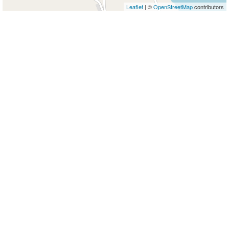
Leaflet
| ©
OpenStreetMap
contributors