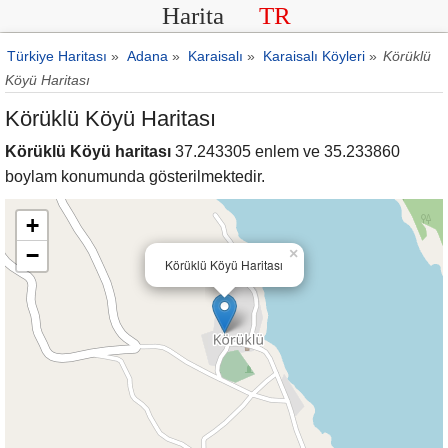
Harita
TR
Türkiye Haritası
»
Adana
»
Karaisalı
»
Karaisalı Köyleri
»
Körüklü
Köyü Haritası
Körüklü Köyü Haritası
Körüklü Köyü haritası
37.243305 enlem ve 35.233860
boylam konumunda gösterilmektedir.
+
−
×
Körüklü Köyü Haritası