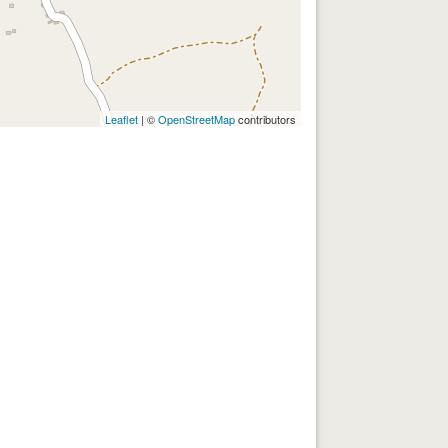
Leaflet
| ©
OpenStreetMap
contributors