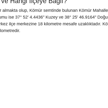
ve Hangi İlçeye Bağlı?
r almakta olup, Kömür semtinde bulunan Kömür Mahalle
mu ise 37° 52' 4.4436'' Kuzey ve 38° 25' 46.9164'' Doğu 
ez ilçe merkezine 18 kilometre mesafe uzaklıktadır. K
lometredir.