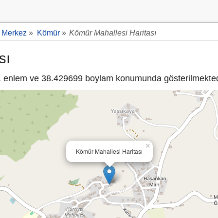
 Merkez
»
Kömür
»
Kömür Mahallesi Haritası
sı
 enlem ve 38.429699 boylam konumunda gösterilmekted
×
Kömür Mahallesi Haritası