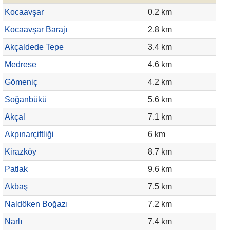
Kocaavşar
0.2 km
Kocaavşar Barajı
2.8 km
Akçaldede Tepe
3.4 km
Medrese
4.6 km
Gömeniç
4.2 km
Soğanbükü
5.6 km
Akçal
7.1 km
Akpınarçiftliği
6 km
Kirazköy
8.7 km
Patlak
9.6 km
Akbaş
7.5 km
Naldöken Boğazı
7.2 km
Narlı
7.4 km