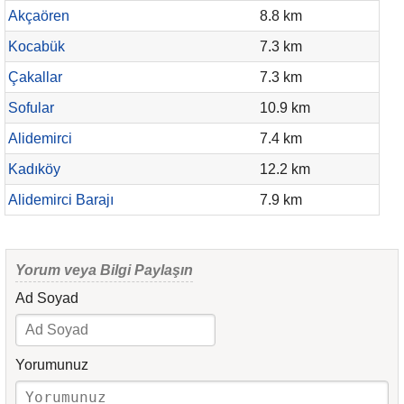
Akçaören
8.8 km
Kocabük
7.3 km
Çakallar
7.3 km
Sofular
10.9 km
Alidemirci
7.4 km
Kadıköy
12.2 km
Alidemirci Barajı
7.9 km
Yorum veya Bilgi Paylaşın
Ad Soyad
Yorumunuz