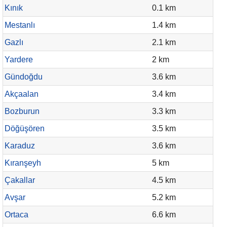
Kınık
0.1 km
Mestanlı
1.4 km
Gazlı
2.1 km
Yardere
2 km
Gündoğdu
3.6 km
Akçaalan
3.4 km
Bozburun
3.3 km
Döğüşören
3.5 km
Karaduz
3.6 km
Kıranşeyh
5 km
Çakallar
4.5 km
Avşar
5.2 km
Ortaca
6.6 km