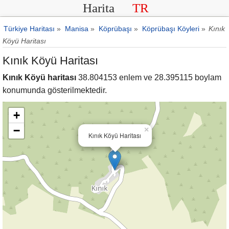
Harita
TR
Türkiye Haritası
»
Manisa
»
Köprübaşı
»
Köprübaşı Köyleri
»
Kınık
Köyü Haritası
Kınık Köyü Haritası
Kınık Köyü haritası
38.804153 enlem ve 28.395115 boylam
konumunda gösterilmektedir.
+
−
×
Kınık Köyü Haritası