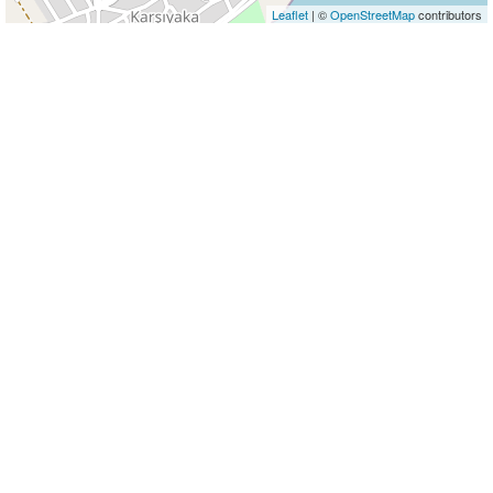
Leaflet
| ©
OpenStreetMap
contributors