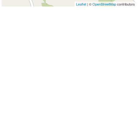
Leaflet
| ©
OpenStreetMap
contributors