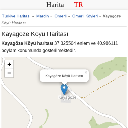
Harita
TR
Türkiye Haritası
»
Mardin
»
Ömerli
»
Ömerli Köyleri
»
Kayagöze
Köyü Haritası
Kayagöze Köyü Haritası
Kayagöze Köyü haritası
37.325504 enlem ve 40.986111
boylam konumunda gösterilmektedir.
+
−
×
Kayagöze Köyü Haritası