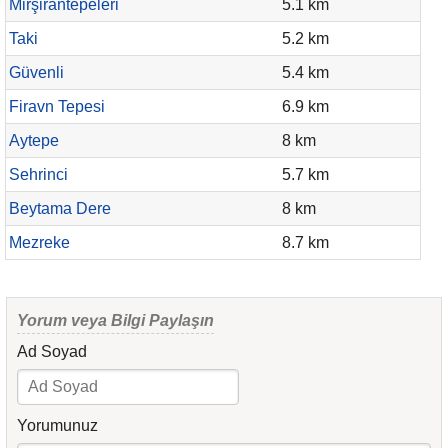
Mirşirantepeleri
5.1 km
Taki
5.2 km
Güvenli
5.4 km
Firavn Tepesi
6.9 km
Aytepe
8 km
Sehrinci
5.7 km
Beytama Dere
8 km
Mezreke
8.7 km
Yorum veya Bilgi Paylaşın
Ad Soyad
Yorumunuz