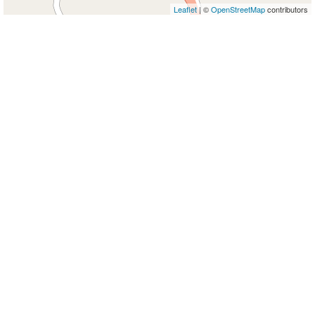
Leaflet
| ©
OpenStreetMap
contributors