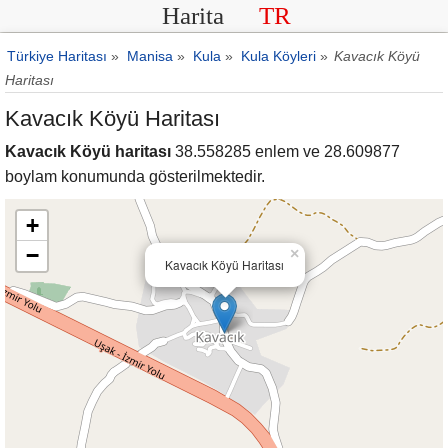
Harita
TR
Türkiye Haritası
»
Manisa
»
Kula
»
Kula Köyleri
»
Kavacık Köyü
Haritası
Kavacık Köyü Haritası
Kavacık Köyü haritası
38.558285 enlem ve 28.609877
boylam konumunda gösterilmektedir.
+
−
×
Kavacık Köyü Haritası