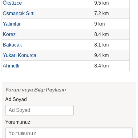
Öksüzce
9.5 km
Osmancık Sırtı
7.2 km
Yalımlar
9 km
Körez
8.4 km
Bakacak
8.1 km
Yukarı Konurca
9.4 km
Ahmetli
8.4 km
Yorum veya Bilgi Paylaşın
Ad Soyad
Yorumunuz