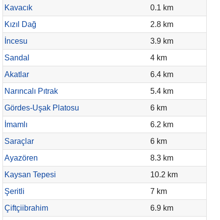
Kavacık
0.1 km
Kızıl Dağ
2.8 km
İncesu
3.9 km
Sandal
4 km
Akatlar
6.4 km
Narıncalı Pıtrak
5.4 km
Gördes-Uşak Platosu
6 km
İmamlı
6.2 km
Saraçlar
6 km
Ayazören
8.3 km
Kaysan Tepesi
10.2 km
Şeritli
7 km
Çiftçiibrahim
6.9 km