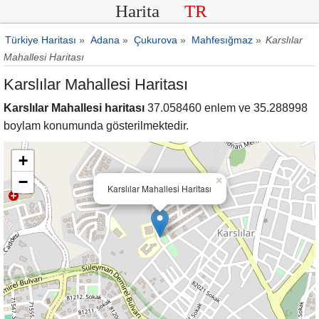
Harita
TR
Türkiye Haritası
»
Adana
»
Çukurova
»
Mahfesığmaz
»
Karslılar
Mahallesi Haritası
Karslılar Mahallesi Haritası
Karslılar Mahallesi haritası
37.058460 enlem ve 35.288998
boylam konumunda gösterilmektedir.
+
−
×
Karslılar Mahallesi Haritası