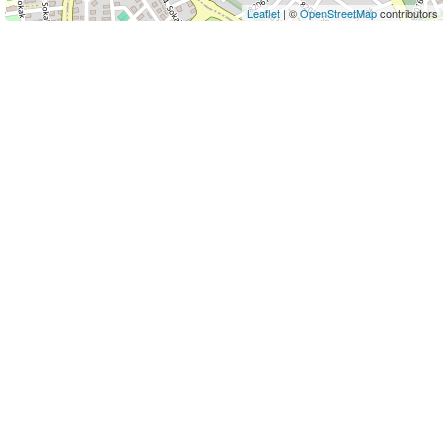
Leaflet
| ©
OpenStreetMap
contributors