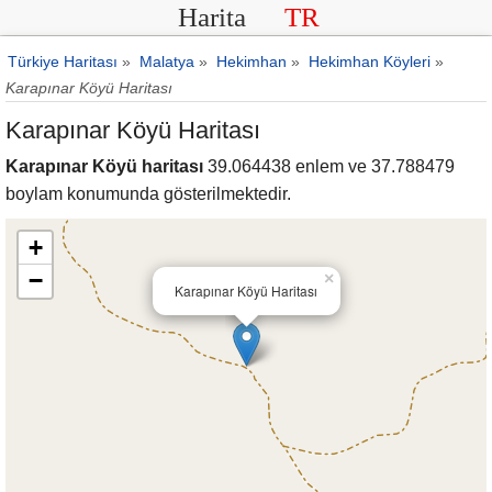
Harita
TR
Türkiye Haritası
»
Malatya
»
Hekimhan
»
Hekimhan Köyleri
»
Karapınar Köyü Haritası
Karapınar Köyü Haritası
Karapınar Köyü haritası
39.064438 enlem ve 37.788479
boylam konumunda gösterilmektedir.
+
−
×
Karapınar Köyü Haritası