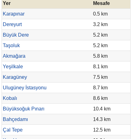
Yer
Mesafe
Karapınar
0.5 km
Dereyurt
3.2 km
Büyük Dere
5.2 km
Taşoluk
5.2 km
Akmağara
5.8 km
Yeşilkale
8.1 km
Karagüney
7.5 km
Ulugüney İstasyonu
8.7 km
Kobalı
8.6 km
Büyüksoğuk Pınarı
10.4 km
Bahçedamı
14.3 km
Çal Tepe
12.5 km