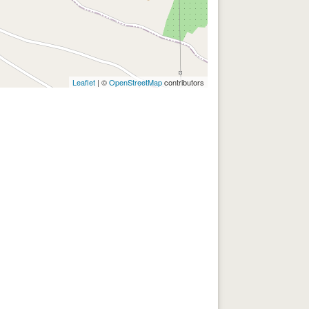
Leaflet
| ©
OpenStreetMap
contributors