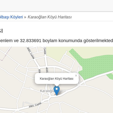
lbaşı Köyleri
»
Karaoğlan Köyü Haritası
ı
enlem ve 32.833691 boylam konumunda gösterilmektedi
×
Karaoğlan Köyü Haritası