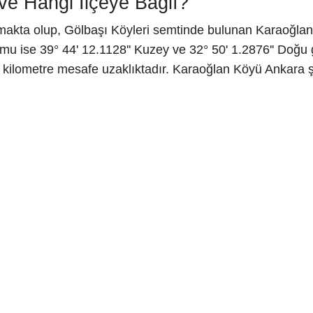
e Hangi İlçeye Bağlı?
lmakta olup, Gölbaşı Köyleri semtinde bulunan Karaoğlan
u ise 39° 44' 12.1128'' Kuzey ve 32° 50' 1.2876'' Doğu g
7 kilometre mesafe uzaklıktadır. Karaoğlan Köyü Ankara 