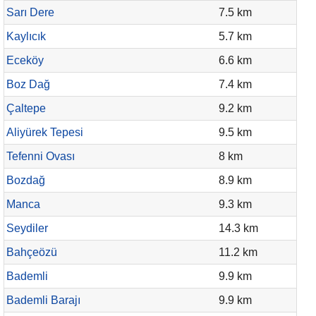
Sarı Dere
7.5 km
Kaylıcık
5.7 km
Eceköy
6.6 km
Boz Dağ
7.4 km
Çaltepe
9.2 km
Aliyürek Tepesi
9.5 km
Tefenni Ovası
8 km
Bozdağ
8.9 km
Manca
9.3 km
Seydiler
14.3 km
Bahçeözü
11.2 km
Bademli
9.9 km
Bademli Barajı
9.9 km