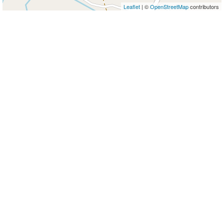
Leaflet
| ©
OpenStreetMap
contributors