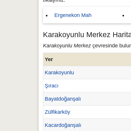
tıklayınız.
Ergenekon Mah
Karakoyunlu Merkez Harita
Karakoyunlu Merkez
çevresinde bulun
Yer
Karakoyunlu
Şıracı
Bayatdoğanşalı
Zülfikarköy
Kacardoğanşalı