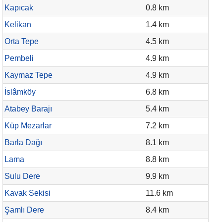
Kapıcak
0.8 km
Kelikan
1.4 km
Orta Tepe
4.5 km
Pembeli
4.9 km
Kaymaz Tepe
4.9 km
İslâmköy
6.8 km
Atabey Barajı
5.4 km
Küp Mezarlar
7.2 km
Barla Dağı
8.1 km
Lama
8.8 km
Sulu Dere
9.9 km
Kavak Sekisi
11.6 km
Şamlı Dere
8.4 km