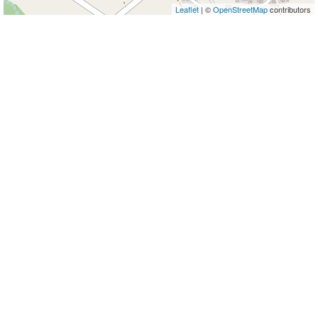
Leaflet
| ©
OpenStreetMap
contributors