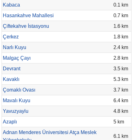
Kabaca
0.1 km
Hasankahve Mahallesi
0.7 km
Çiftekahve İstasyonu
1.6 km
Çerkez
1.8 km
Narlı Kuyu
2.4 km
Malgaç Çayı
2.8 km
Devrant
3.5 km
Kavaklı
5.3 km
Çomaklı Ovası
3.7 km
Mavalı Kuyu
6.4 km
Yavuzyaylu
4.8 km
Azaplı
5 km
Adnan Menderes Üniversitesi Atça Meslek
6.1 km