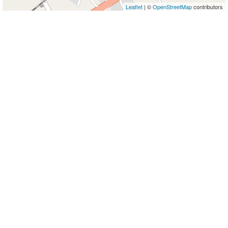
Leaflet
| ©
OpenStreetMap
contributors