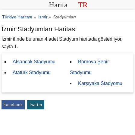
Harita
TR
Türkiye Haritası
»
İzmir
»
Stadyumları
İzmir Stadyumları Haritası
İzmir ilinde bulunan 4 adet Stadyum haritada gösteriliyor,
sayfa 1.
Alsancak Stadyumu
Bornova Şehir
Atatürk Stadyumu
Stadyumu
Karşıyaka Stadyomu
Facebook
Twitter