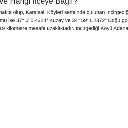
ve Hangi İlçeye Bağlı?
akta olup, Karaisalı Köyleri semtinde bulunan İncirgediğ
u ise 37° 6' 5.4324'' Kuzey ve 34° 59' 1.2372'' Doğu gps
 19 kilometre mesafe uzaklıktadır. İncirgediği Köyü Adan