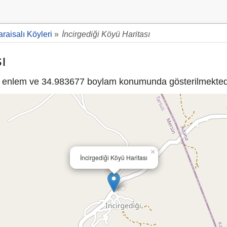
raisalı Köyleri
»
İncirgediği Köyü Haritası
ı
enlem ve 34.983677 boylam konumunda gösterilmektedi
×
İncirgediği Köyü Haritası