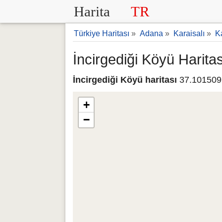
Harita
TR
Türkiye Haritası
»
Adana
»
Karaisalı
»
Ka
İncirgediği Köyü Haritas
İncirgediği Köyü haritası
37.101509 
+
−