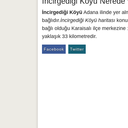
İncirgediği Köyü Nerede 
İncirgediği Köyü
Adana ilinde yer alm
bağlıdır.
İncirgediği Köyü haritası
konum
bağlı olduğu Karaisalı ilçe merkezine
yaklaşık 33 kilometredir.
Facebook
Twitter