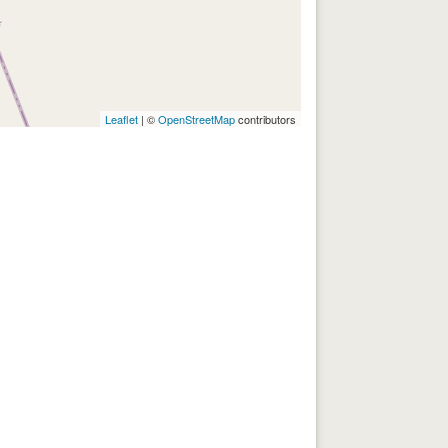
Leaflet
| ©
OpenStreetMap
contributors