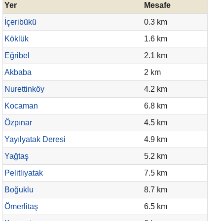
Yer
Mesafe
İçeribükü
0.3 km
Köklük
1.6 km
Eğribel
2.1 km
Akbaba
2 km
Nurettinköy
4.2 km
Kocaman
6.8 km
Özpınar
4.5 km
Yayılyatak Deresi
4.9 km
Yağtaş
5.2 km
Pelitliyatak
7.5 km
Boğuklu
8.7 km
Ömerlitaş
6.5 km