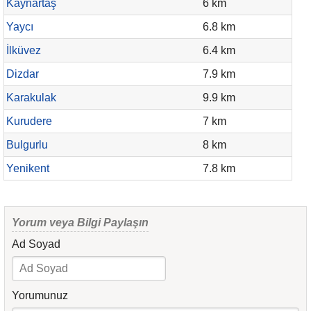
Kaynartaş
6 km
Yaycı
6.8 km
İlküvez
6.4 km
Dizdar
7.9 km
Karakulak
9.9 km
Kurudere
7 km
Bulgurlu
8 km
Yenikent
7.8 km
Yorum veya Bilgi Paylaşın
Ad Soyad
Yorumunuz