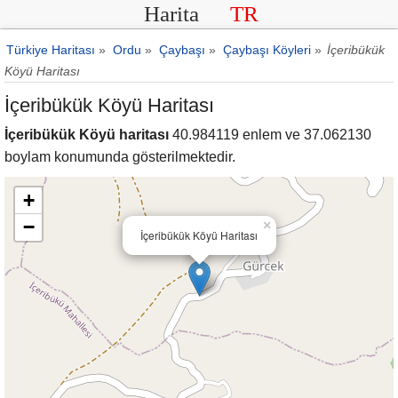
Harita
TR
Türkiye Haritası
»
Ordu
»
Çaybaşı
»
Çaybaşı Köyleri
»
İçeribükük
Köyü Haritası
İçeribükük Köyü Haritası
İçeribükük Köyü haritası
40.984119 enlem ve 37.062130
boylam konumunda gösterilmektedir.
+
−
×
İçeribükük Köyü Haritası