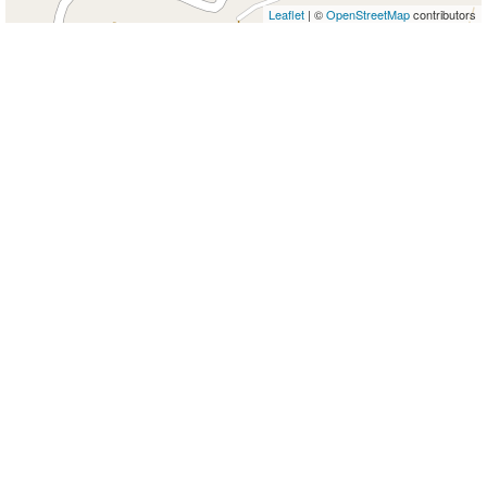
Leaflet
| ©
OpenStreetMap
contributors