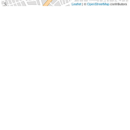
Leaflet
| ©
OpenStreetMap
contributors