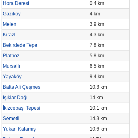
Hora Deresi
0.4 km
Gaziköy
4 km
Melen
3.9 km
Kirazlı
4.3 km
Bekirdede Tepe
7.8 km
Platnoz
5.8 km
Mursallı
6.5 km
Yayaköy
9.4 km
Balta Ali Çeşmesi
10.3 km
Işıklar Dağı
14 km
İkizcebaşı Tepesi
10.1 km
Semetli
14.8 km
Yukarı Kalamış
10.6 km