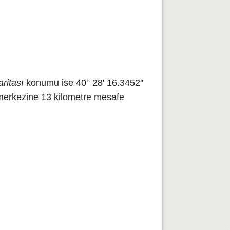
ritası
konumu ise 40° 28' 16.3452''
merkezine 13 kilometre mesafe