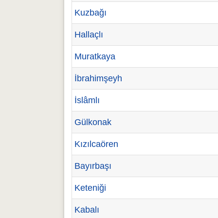
Kuzbağı
Hallaçlı
Muratkaya
İbrahimşeyh
İslâmlı
Gülkonak
Kızılcaören
Bayırbaşı
Keteniği
Kabalı