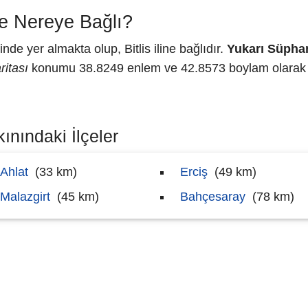
e Nereye Bağlı?
e yer almakta olup, Bitlis iline bağlıdır.
Yukarı Süpha
itası
konumu 38.8249 enlem ve 42.8573 boylam olarak ha
ınındaki İlçeler
Ahlat
(33 km)
Erciş
(49 km)
Malazgirt
(45 km)
Bahçesaray
(78 km)