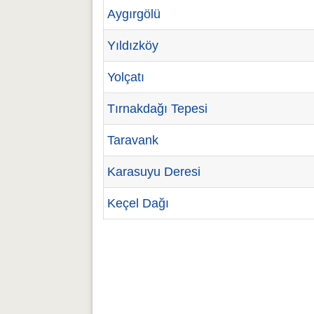
Aygırgölü
Yıldızköy
Yolçatı
Tırnakdağı Tepesi
Taravank
Karasuyu Deresi
Keçel Dağı