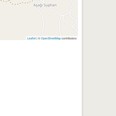
Leaflet
| ©
OpenStreetMap
contributors