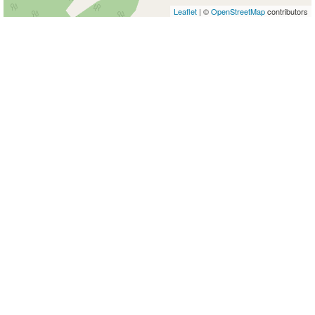
Leaflet
| ©
OpenStreetMap
contributors