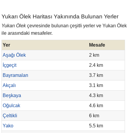
Yukarı Ölek Haritası Yakınında Bulunan Yerler
Yukarı Ölek
çevresinde bulunan çeşitli yerler ve Yukarı Ölek
ile arasındaki mesafeler.
Yer
Mesafe
Aşağı Ölek
2 km
İçgeçit
2.4 km
Bayramalan
3.7 km
Akçalı
3.1 km
Beşkaya
4.3 km
Oğulcak
4.6 km
Çeltikli
6 km
Yako
5.5 km