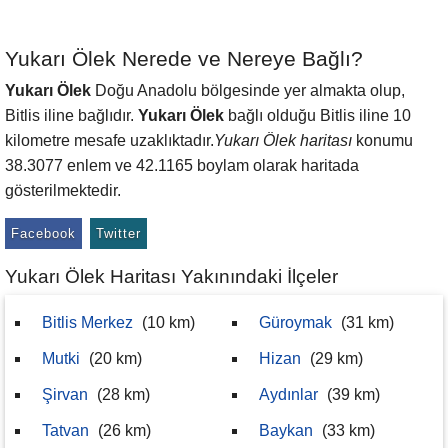
Yukarı Ölek Nerede ve Nereye Bağlı?
Yukarı Ölek
Doğu Anadolu bölgesinde yer almakta olup,
Bitlis iline bağlıdır.
Yukarı Ölek
bağlı olduğu Bitlis iline 10
kilometre mesafe uzaklıktadır.
Yukarı Ölek haritası
konumu
38.3077 enlem ve 42.1165 boylam olarak haritada
gösterilmektedir.
Facebook
Twitter
Yukarı Ölek Haritası Yakınındaki İlçeler
Bitlis Merkez
(10 km)
Güroymak
(31 km)
Mutki
(20 km)
Hizan
(29 km)
Şirvan
(28 km)
Aydınlar
(39 km)
Tatvan
(26 km)
Baykan
(33 km)