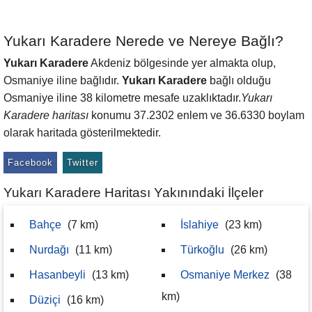
Yukarı Karadere Nerede ve Nereye Bağlı?
Yukarı Karadere
Akdeniz bölgesinde yer almakta olup,
Osmaniye iline bağlıdır.
Yukarı Karadere
bağlı olduğu
Osmaniye iline 38 kilometre mesafe uzaklıktadır.
Yukarı
Karadere haritası
konumu 37.2302 enlem ve 36.6330 boylam
olarak haritada gösterilmektedir.
Facebook
Twitter
Yukarı Karadere Haritası Yakınındaki İlçeler
Bahçe
(7 km)
İslahiye
(23 km)
Nurdağı
(11 km)
Türkoğlu
(26 km)
Hasanbeyli
(13 km)
Osmaniye Merkez
(38
km)
Düziçi
(16 km)