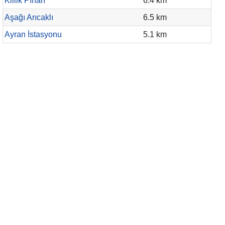
Killik Pınarı
6.4 km
Aşağı Arıcaklı
6.5 km
Ayran İstasyonu
5.1 km