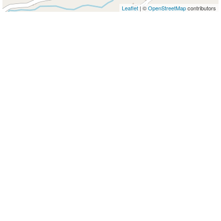
Leaflet
| ©
OpenStreetMap
contributors