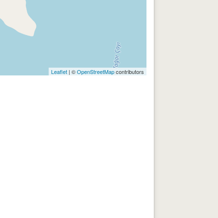
Leaflet
| ©
OpenStreetMap
contributors