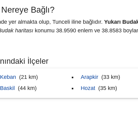
 Nereye Bağlı?
 yer almakta olup, Tunceli iline bağlıdır.
Yukarı Buda
Budak haritası
konumu 38.9590 enlem ve 38.8583 boylam o
nındaki İlçeler
Keban
(21 km)
Arapkir
(33 km)
Baskil
(44 km)
Hozat
(35 km)