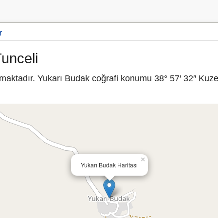
r
unceli
lmaktadır. Yukarı Budak coğrafi konumu 38° 57′ 32″ Kuze
×
Yukarı Budak Haritası