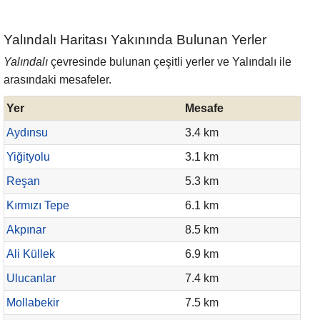
Yalındalı Haritası Yakınında Bulunan Yerler
Yalındalı
çevresinde bulunan çeşitli yerler ve Yalındalı ile
arasındaki mesafeler.
Yer
Mesafe
Aydınsu
3.4 km
Yiğityolu
3.1 km
Reşan
5.3 km
Kırmızı Tepe
6.1 km
Akpınar
8.5 km
Ali Küllek
6.9 km
Ulucanlar
7.4 km
Mollabekir
7.5 km