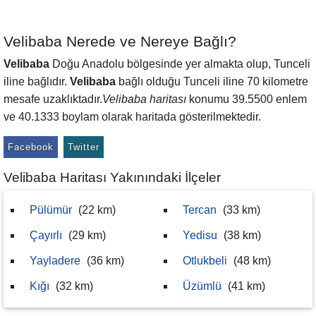
Velibaba Nerede ve Nereye Bağlı?
Velibaba
Doğu Anadolu bölgesinde yer almakta olup, Tunceli
iline bağlıdır.
Velibaba
bağlı olduğu Tunceli iline 70 kilometre
mesafe uzaklıktadır.
Velibaba haritası
konumu 39.5500 enlem
ve 40.1333 boylam olarak haritada gösterilmektedir.
Facebook
Twitter
Velibaba Haritası Yakınındaki İlçeler
Pülümür
(22 km)
Tercan
(33 km)
Çayırlı
(29 km)
Yedisu
(38 km)
Yayladere
(36 km)
Otlukbeli
(48 km)
Kığı
(32 km)
Üzümlü
(41 km)