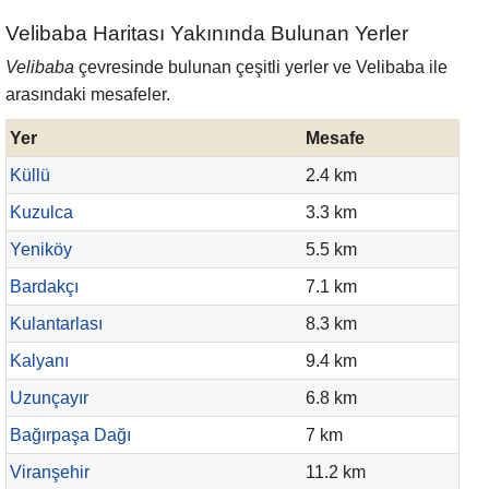
Velibaba Haritası Yakınında Bulunan Yerler
Velibaba
çevresinde bulunan çeşitli yerler ve Velibaba ile
arasındaki mesafeler.
Yer
Mesafe
Küllü
2.4 km
Kuzulca
3.3 km
Yeniköy
5.5 km
Bardakçı
7.1 km
Kulantarlası
8.3 km
Kalyanı
9.4 km
Uzunçayır
6.8 km
Bağırpaşa Dağı
7 km
Viranşehir
11.2 km