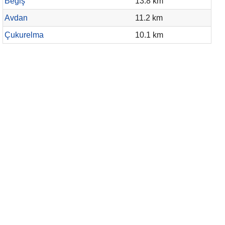
Beğiş
13.8 km
Avdan
11.2 km
Çukurelma
10.1 km