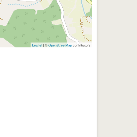
Leaflet
| ©
OpenStreetMap
contributors