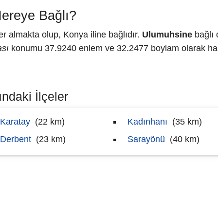
ereye Bağlı?
r almakta olup, Konya iline bağlıdır.
Ulumuhsine
bağlı 
ası
konumu 37.9240 enlem ve 32.2477 boylam olarak hari
ndaki İlçeler
Karatay
(22 km)
Kadınhanı
(35 km)
Derbent
(23 km)
Sarayönü
(40 km)