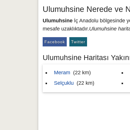
Ulumuhsine Nerede ve N
Ulumuhsine
İç Anadolu bölgesinde ye
mesafe uzaklıktadır.
Ulumuhsine harit
Facebook
Twitter
Ulumuhsine Haritası Yakını
Meram
(22 km)
Selçuklu
(22 km)