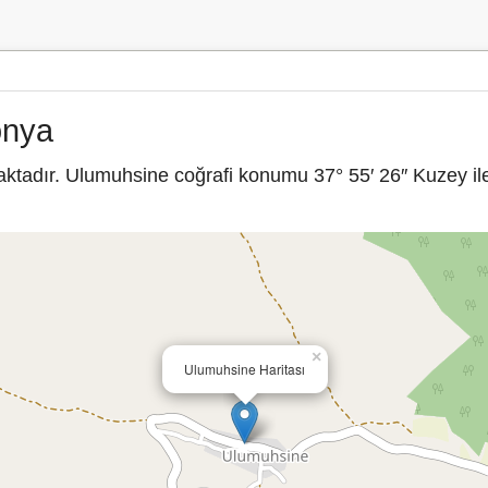
onya
ktadır. Ulumuhsine coğrafi konumu 37° 55′ 26″ Kuzey il
×
Ulumuhsine Haritası