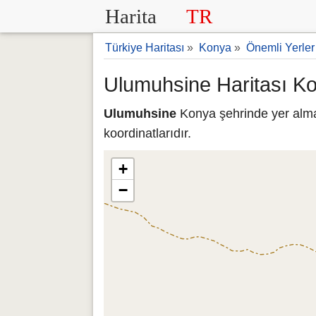
Harita
TR
Türkiye Haritası
»
Konya
»
Önemli Yerler
Ulumuhsine Haritası K
Ulumuhsine
Konya şehrinde yer alma
koordinatlarıdır.
+
−