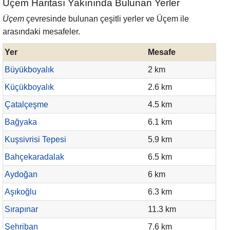
Üçem Haritası Yakınında Bulunan Yerler
Üçem
çevresinde bulunan çeşitli yerler ve Üçem ile
arasındaki mesafeler.
Yer
Mesafe
Büyükboyalık
2 km
Küçükboyalık
2.6 km
Çatalçeşme
4.5 km
Bağyaka
6.1 km
Kuşsivrisi Tepesi
5.9 km
Bahçekaradalak
6.5 km
Aydoğan
6 km
Aşıkoğlu
6.3 km
Sırapınar
11.3 km
Şehriban
7.6 km