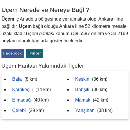
Üçem Nerede ve Nereye Bağlı?
Üçem
İç Anadolu bölgesinde yer almakta olup, Ankara iline
bağlıdır.
Üçem
bağlı olduğu Ankara iline 52 kilometre mesafe
uzaklıktadır.
Üçem haritası
konumu 39.5597 enlem ve 33.2169
boylam olarak haritada gösterilmektedir.
Facebook
Twitter
Üçem Haritası Yakınındaki İlçeler
Bala
(8 km)
Keskin
(36 km)
Karakeçili
(14 km)
Bahşili
(36 km)
Elmadağ
(40 km)
Mamak
(42 km)
Çelebi
(29 km)
Yahşihan
(38 km)