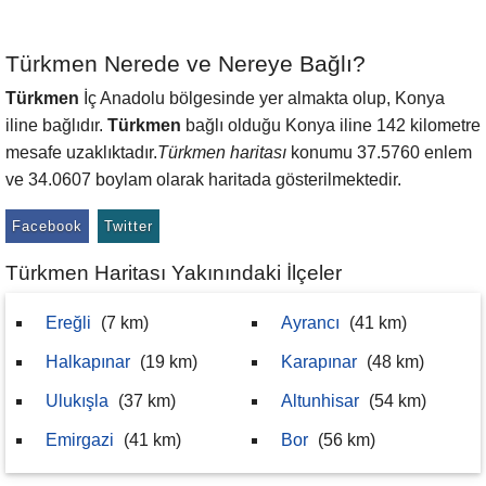
Türkmen Nerede ve Nereye Bağlı?
Türkmen
İç Anadolu bölgesinde yer almakta olup, Konya
iline bağlıdır.
Türkmen
bağlı olduğu Konya iline 142 kilometre
mesafe uzaklıktadır.
Türkmen haritası
konumu 37.5760 enlem
ve 34.0607 boylam olarak haritada gösterilmektedir.
Facebook
Twitter
Türkmen Haritası Yakınındaki İlçeler
Ereğli
(7 km)
Ayrancı
(41 km)
Halkapınar
(19 km)
Karapınar
(48 km)
Ulukışla
(37 km)
Altunhisar
(54 km)
Emirgazi
(41 km)
Bor
(56 km)