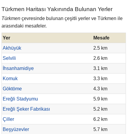
Türkmen Haritası Yakınında Bulunan Yerler
Türkmen
çevresinde bulunan çeşitli yerler ve Türkmen ile
arasındaki mesafeler.
Yer
Mesafe
Akhüyük
2.5 km
Selvili
2.6 km
İhsanhamidiye
3.1 km
Komuk
3.3 km
Göktöme
4.3 km
Ereğli Stadyumu
5.9 km
Ereğli Şeker Fabrikası
5.2 km
Çiller
6.2 km
Beşyüzevler
5.7 km