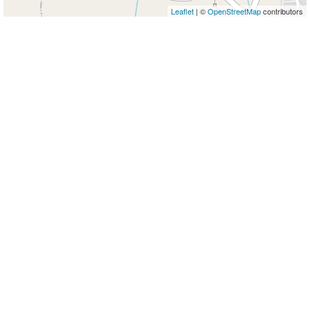
Leaflet
| ©
OpenStreetMap
contributors