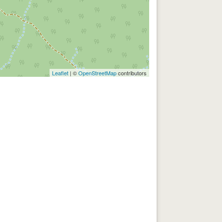
Leaflet
| ©
OpenStreetMap
contributors