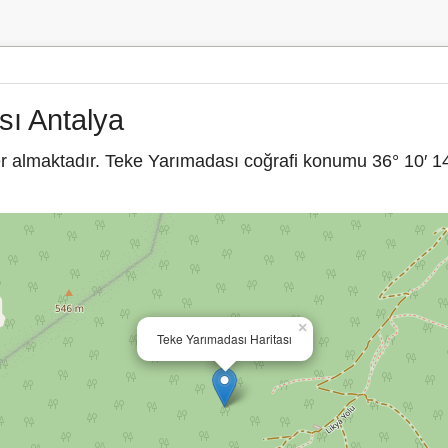
sı Antalya
r almaktadır. Teke Yarımadası coğrafi konumu 36° 10′ 14
×
Teke Yarımadası Haritası