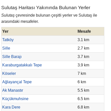
Sulutaş Haritası Yakınında Bulunan Yerler
Sulutaş
çevresinde bulunan çeşitli yerler ve Sulutaş ile
arasındaki mesafeler.
Yer
Mesafe
Tatköy
3.1 km
Sille
2.7 km
Sille Barajı
3.7 km
Karaburgatakkalı Tepe
3.9 km
Köseler
7 km
Ağlayançal Tepe
6 km
Ak Manastır
5.5 km
Küçükmuhsine
6.5 km
Kara Dere
6.8 km