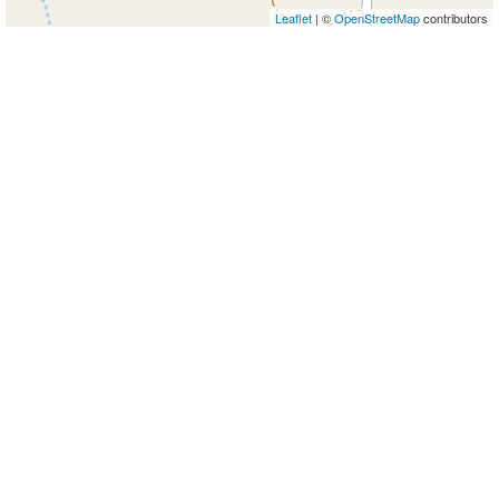
Leaflet
| ©
OpenStreetMap
contributors