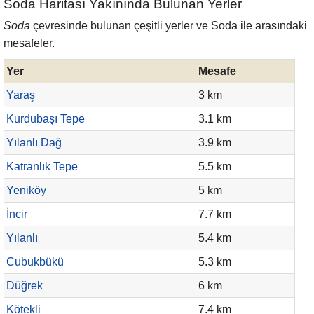
Soda Haritası Yakınında Bulunan Yerler
Soda
çevresinde bulunan çeşitli yerler ve Soda ile arasındaki
mesafeler.
Yer
Mesafe
Yaraş
3 km
Kurdubaşı Tepe
3.1 km
Yılanlı Dağ
3.9 km
Katranlık Tepe
5.5 km
Yeniköy
5 km
İncir
7.7 km
Yılanlı
5.4 km
Cubukbükü
5.3 km
Düğrek
6 km
Kötekli
7.4 km