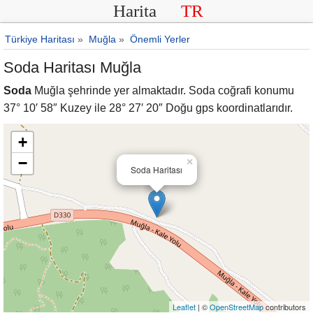
Harita
TR
Türkiye Haritası
»
Muğla
»
Önemli Yerler
Soda Haritası Muğla
Soda
Muğla şehrinde yer almaktadır. Soda coğrafi konumu
37° 10′ 58″ Kuzey ile 28° 27′ 20″ Doğu gps koordinatlarıdır.
+
−
×
Soda Haritası
Leaflet
| ©
OpenStreetMap
contributors