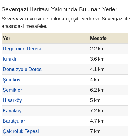
Severgazi Haritası Yakınında Bulunan Yerler
Severgazi
çevresinde bulunan çeşitli yerler ve Severgazi ile
arasındaki mesafeler.
Yer
Mesafe
Değermen Deresi
2.2 km
Kınıklı
3.6 km
Domuzyolu Deresi
4.1 km
Şirinköy
4 km
Şemikler
6.2 km
Hisarköy
5 km
Kayaköy
7.2 km
Barutçular
4.7 km
Çakıroluk Tepesi
7 km