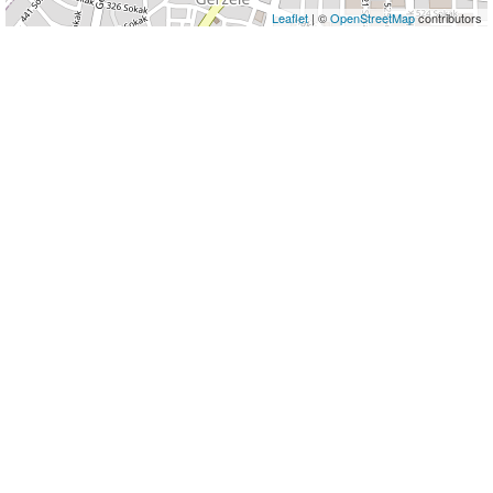
Leaflet
| ©
OpenStreetMap
contributors