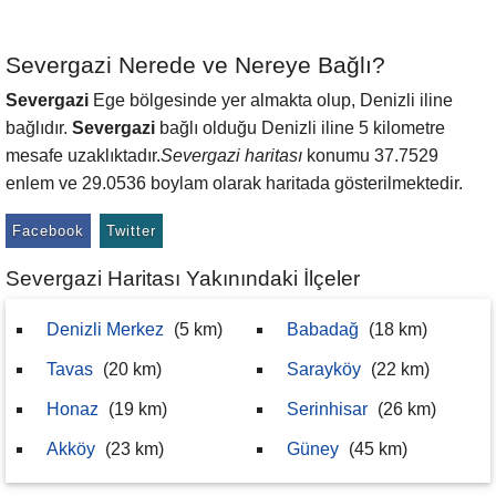
Severgazi Nerede ve Nereye Bağlı?
Severgazi
Ege bölgesinde yer almakta olup, Denizli iline
bağlıdır.
Severgazi
bağlı olduğu Denizli iline 5 kilometre
mesafe uzaklıktadır.
Severgazi haritası
konumu 37.7529
enlem ve 29.0536 boylam olarak haritada gösterilmektedir.
Facebook
Twitter
Severgazi Haritası Yakınındaki İlçeler
Denizli Merkez
(5 km)
Babadağ
(18 km)
Tavas
(20 km)
Sarayköy
(22 km)
Honaz
(19 km)
Serinhisar
(26 km)
Akköy
(23 km)
Güney
(45 km)