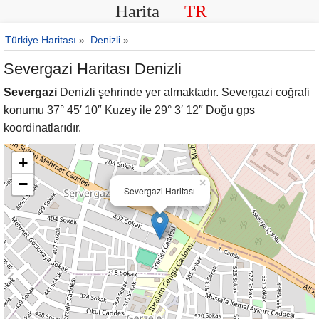
Harita
TR
Türkiye Haritası
»
Denizli
»
Severgazi Haritası Denizli
Severgazi
Denizli şehrinde yer almaktadır. Severgazi coğrafi
konumu 37° 45′ 10″ Kuzey ile 29° 3′ 12″ Doğu gps
koordinatlarıdır.
+
−
×
Severgazi Haritası